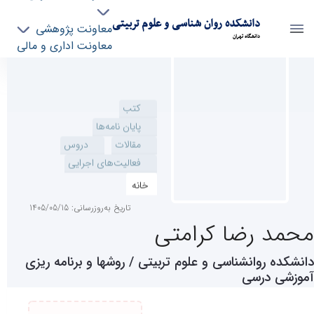
دانشکده روان شناسی و علوم تربیتی
معاونت پژوهشی
دانشگاه تهران
پایان نامه‌ها
کتب
معاونت اداری و مالی
مقالات
دروس
اساتید رشته روشها و برنامه های درسی - psyedu-
فعالیت‌های اجرایی
گروه های آموزشی
دانشکده روانشناسی و علوم تربیتی
تماس با ما
خانه
چهره های ماندگار
استاد
تاریخ به‌روزرسانی: 1405/05/15
محمد رضا کرامتی
دانشکده روانشناسی و علوم تربیتی / روشها و برنامه ریزی آموزشی
درسی